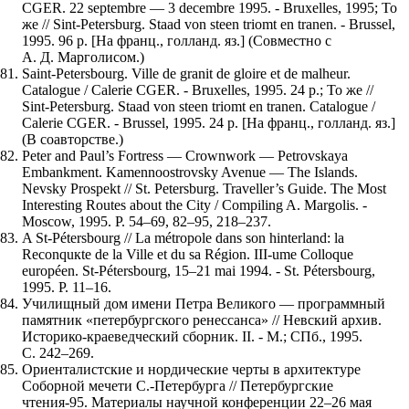
CGER. 22 septembre — 3 decembre 1995. - Bruxelles, 1995; То
же // Sint-Petersburg. Staad von steen triomt en tranen. - Brussel,
1995. 96 p. [На франц., голланд. яз.] (Совместно с
А. Д. Марголисом.)
Saint-Petersbourg. Ville de granit de gloire et de malheur.
Catalogue / Calerie CGER. - Bruxelles, 1995. 24 p.; То же //
Sint-Petersburg. Staad von steen triomt en tranen. Catalogue /
Calerie CGER. - Brussel, 1995. 24 p. [На франц., голланд. яз.]
(В соавторстве.)
Peter and Paul’s Fortress — Crownwork — Petrovskaya
Embankment. Kamennoostrovsky Avenue — The Islands.
Nevsky Prospekt // St. Petersburg. Traveller’s Guide. The Most
Interesting Routes about the City / Compiling A. Margolis. -
Moscow, 1995. P. 54–69, 82–95, 218–237.
A St-Pétersbourg // La métropole dans son hinterland: la
Reconquкte de la Ville et du sa Région. III-ume Colloque
européen. St-Pétersbourg, 15–21 mai 1994. - St. Pétersbourg,
1995. P. 11–16.
Училищный дом имени Петра Великого — программный
памятник «петербургского ренессанса» // Невский архив.
Историко-краеведческий сборник. II. - М.; СПб., 1995.
С. 242–269.
Ориенталистские и нордические черты в архитектуре
Соборной мечети С.-Петербурга // Петербургские
чтения-95. Материалы научной конференции 22–26 мая