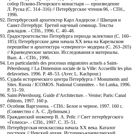
собор Псково-Печорского монастыря — произведение
Л. Руска (С. 314–316) // Петербургские чтения-96. - СПб.,
1996.
Петербургский архитектор Карл Андерсон // Швеция и
Санкт-Петербург. Третий научный семинар. Тексты
докладов. - СПб., 1996. С. 40–48.
Градостроительство Петербурга периода эклектики (С. 160–
185); Петербургские дачи начала XX века на Карельском
перешейке и архитектура «северного» модерна (С. 263–265)
// Краеведческие записки. Исследования и материалы.
Вып. 4. - СПб., 1996.
Les particularités des processus migratoires actuels а Saint-
Pétersbourg // La Dimension sociale de la Ville: Accueillir les plus
defavorises. 1996. P. 48–53. (Avec L. Kachpour.)
Судьба исторического центра Петербурга // Monuments and
Sites. Russia / ICOMOS. National Committee. - Sri Lanka, 1996.
P. 51–59.
Saint-Pétersbourg. Guide d’Architecture. - Venise; Paris: Canal
éditions, 1997. 160 p.
Особняк Варгунина. - СПб.: Белое и черное, 1997. 160 с.
(Совместно с А. С. Дубиным.)
Гражданский инженер В. А. Рейс // Свет петербургского
«Гелиоса». - СПб., 1997. С. 35–51.
Петербургская неоклассика начала XX века. Каталог
построек // Невский архив. Историко-краеведческий