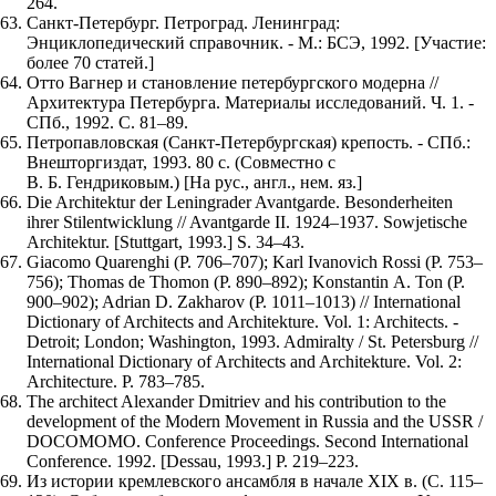
264.
Санкт-Петербург. Петроград. Ленинград:
Энциклопедический справочник. - М.: БСЭ, 1992. [Участие:
более 70 статей.]
Отто Вагнер и становление петербургского модерна //
Архитектура Петербурга. Материалы исследований. Ч. 1. -
СПб., 1992. С. 81–89.
Петропавловская (Санкт-Петербургская) крепость. - СПб.:
Внешторгиздат, 1993. 80 с. (Совместно с
В. Б. Гендриковым.) [На рус., англ., нем. яз.]
Die Architektur der Leningrader Avantgarde. Besonderheiten
ihrer Stilentwicklung // Avantgarde II. 1924–1937. Sowjetische
Architektur. [Stuttgart, 1993.] S. 34–43.
Giacomo Quarenghi (P. 706–707); Karl Ivanovich Rossi (Р. 753–
756); Thomas de Thomon (Р. 890–892); Konstantin A. Ton (Р.
900–902); Adrian D. Zakharov (Р. 1011–1013) // International
Dictionary of Architects and Architekture. Vol. 1: Architects. -
Detroit; London; Washington, 1993. Admiralty / St. Petersburg //
International Dictionary of Architects and Architekture. Vol. 2:
Architecture. P. 783–785.
The architect Alexander Dmitriev and his contribution to the
development of the Modern Movement in Russia and the USSR /
DOCOMOMO. Conference Proceedings. Second International
Conference. 1992. [Dessau, 1993.] P. 219–223.
Из истории кремлевского ансамбля в начале XIX в. (С. 115–