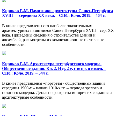
Кириков Б.М. Памятники архитектуры Санкт-Петербурга
XVIII — середины XX века. – СПб.: Коло, 2019. – 464 с.
В книге представлены сто наиболее значительных
архитектурных памятников Санкт-Петербурга XVIII – сер. XX
века. Приведены сведения о строительстве зданий и
ансамблей, рассмотрены их композиционные и стилевые
особенности.
Кириков Б.М. Архитектура петербургского модерна.
Общественные здания. Кн. 2. Изд. 2-е, с испр. и измен. –
СПб.: Коло, 2019. – 544 с.
В книге представлены «портреты» общественных зданий
середины 1900-х – начала 1910-х гг. – периода зрелого и
позднего модерна. Детально раскрыты история их создания и
архитектурные особенности.