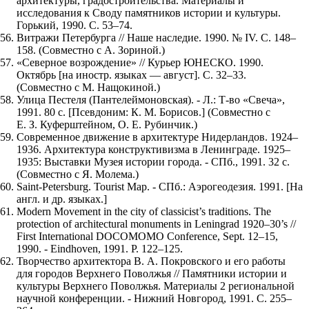
архитектуры, градостроительства. Материалы и
исследования к Своду памятников истории и культуры.
Горький, 1990. С. 53–74.
Витражи Петербурга // Наше наследие. 1990. № IV. С. 148–
158. (Совместно с А. Зориной.)
«Северное возрождение» // Курьер ЮНЕСКО. 1990.
Октябрь [на иностр. языках — август]. С. 32–33.
(Совместно с М. Нащокиной.)
Улица Пестеля (Пантелеймоновская). - Л.: Т-во «Свеча»,
1991. 80 с. [Псевдоним: К. М. Борисов.] (Совместно с
Е. З. Куферштейном, О. Е. Рубинчик.)
Современное движение в архитектуре Нидерландов. 1924–
1936. Архитектура конструктивизма в Ленинграде. 1925–
1935: Выставки Музея истории города. - СПб., 1991. 32 с.
(Совместно с Я. Молема.)
Saint-Petersburg. Tourist Map. - СПб.: Аэрогеодезия. 1991. [На
англ. и др. языках.]
Modern Movement in the city of classicist’s traditions. The
protection of architectural monuments in Leningrad 1920–30’s //
First International DOCOMOMO Conference, Sept. 12–15,
1990. - Eindhoven, 1991. Р. 122–125.
Творчество архитектора В. А. Покровского и его работы
для городов Верхнего Поволжья // Памятники истории и
культуры Верхнего Поволжья. Материалы 2 региональной
научной конференции. - Нижний Новгород, 1991. С. 255–