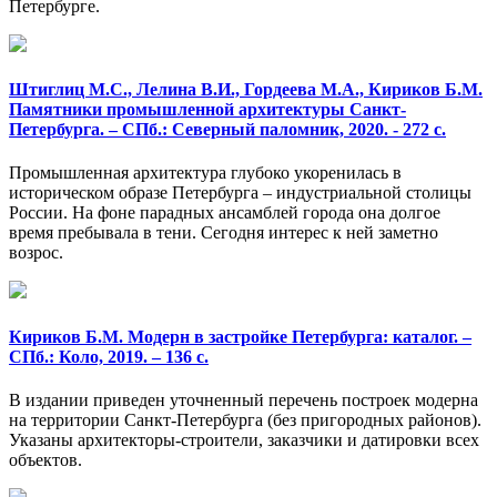
Петербурге.
Штиглиц М.С., Лелина В.И., Гордеева М.А., Кириков Б.М.
Памятники промышленной архитектуры Санкт-
Петербурга. – СПб.: Северный паломник, 2020. - 272 с.
Промышленная архитектура глубоко укоренилась в
историческом образе Петербурга – индустриальной столицы
России. На фоне парадных ансамблей города она долгое
время пребывала в тени. Сегодня интерес к ней заметно
возрос.
Кириков Б.М. Модерн в застройке Петербурга: каталог. –
СПб.: Коло, 2019. – 136 с.
В издании приведен уточненный перечень построек модерна
на территории Санкт-Петербурга (без пригородных районов).
Указаны архитекторы-строители, заказчики и датировки всех
объектов.