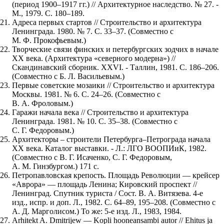
(период 1900–1917 гг.) // Архитектурное наследство. № 27. -
М., 1979. С. 180–189.
Адреса первых стартов // Строительство и архитектура
Ленинграда. 1980. № 7. С. 33–37. (Совместно с
М. Ф. Прокофьевым.)
Творческие связи финских и петербургских зодчих в начале
XX века. (Архитектура «северного модерна») //
Скандинавский сборник. XXVI. - Таллин, 1981. С. 186–206.
(Совместно с Б. Л. Васильевым.)
Первые советские мозаики // Строительство и архитектура
Москвы. 1981. № 6. С. 24–26. (Совместно с
В. А. Фроловым.)
Гаражи начала века // Строительство и архитектура
Ленинграда. 1981. № 10. С. 35–38. (Совместно с
С. Г. Федоровым.)
Архитекторы – строители Петербурга–Петрограда начала
XX века. Каталог выставки. - Л.: ЛГО ВООПИиК, 1982.
(Совместно с В. Г. Исаченко, С. Г. Федоровым,
А. М. Гинзбургом.) 171 с.
Петропавловская крепость. Площадь Революции — крейсер
«Аврора» — площадь Ленина; Кировский проспект //
Ленинград. Спутник туриста / Сост. В. А. Витязева. 4-е
изд., испр. и доп. Л., 1982. С. 64–89, 195–208. (Совместно с
А. Д. Марголисом.) То же: 5-е изд. Л., 1983, 1984.
Arhitekt A. Dmitrijew — Kopli hooneansambi autor // Ehitus ja