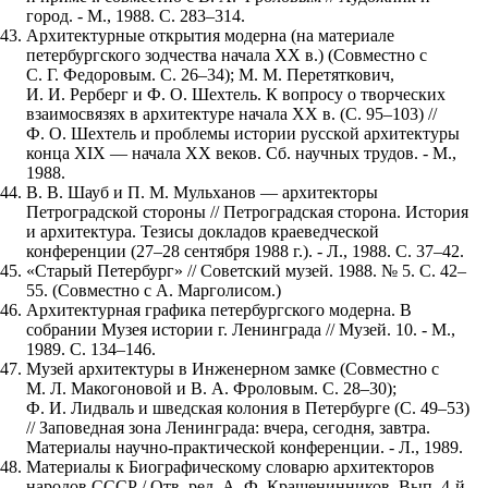
город. - М., 1988. С. 283–314.
Архитектурные открытия модерна (на материале
петербургского зодчества начала XX в.) (Совместно с
С. Г. Федоровым. С. 26–34); М. М. Перетяткович,
И. И. Рерберг и Ф. О. Шехтель. К вопросу о творческих
взаимосвязях в архитектуре начала XX в. (С. 95–103) //
Ф. О. Шехтель и проблемы истории русской архитектуры
конца XIX — начала XX веков. Сб. научных трудов. - М.,
1988.
В. В. Шауб и П. М. Мульханов — архитекторы
Петроградской стороны // Петроградская сторона. История
и архитектура. Тезисы докладов краеведческой
конференции (27–28 сентября 1988 г.). - Л., 1988. С. 37–42.
«Старый Петербург» // Советский музей. 1988. № 5. С. 42–
55. (Совместно с А. Марголисом.)
Архитектурная графика петербургского модерна. В
собрании Музея истории г. Ленинграда // Музей. 10. - М.,
1989. С. 134–146.
Музей архитектуры в Инженерном замке (Совместно с
М. Л. Макогоновой и В. А. Фроловым. С. 28–30);
Ф. И. Лидваль и шведская колония в Петербурге (С. 49–53)
// Заповедная зона Ленинграда: вчера, сегодня, завтра.
Материалы научно-практической конференции. - Л., 1989.
Материалы к Биографическому словарю архитекторов
народов СССР / Отв. ред. А. Ф. Крашенинников. Вып. 4-й.