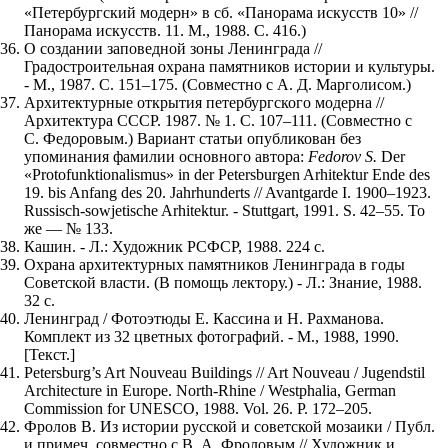
«Петербургский модерн» в сб. «Панорама искусств 10» //
Панорама искусств. 11. М., 1988. С. 416.)
О создании заповедной зоны Ленинграда //
Градостроительная охрана памятников истории и культуры.
- М., 1987. С. 151–175. (Совместно с А. Д. Марголисом.)
Архитектурные открытия петербургского модерна //
Архитектура СССР. 1987. № 1. С. 107–111. (Совместно с
С. Федоровым.) Вариант статьи опубликован без
упоминания фамилии основного автора:
Fedorov S.
Der
«Protofunktionalismus» in der Petersburgen Arhitektur Ende des
19. bis Anfang des 20. Jahrhunderts // Avantgarde I. 1900–1923.
Russisch-sowjetische Arhitektur. - Stuttgart, 1991. S. 42–55. То
же — № 133.
Кашин. - Л.: Художник РСФСР, 1988. 224 с.
Охрана архитектурных памятников Ленинграда в годы
Советской власти. (В помощь лектору.) - Л.: Знание, 1988.
32 с.
Ленинград / Фотоэтюды Е. Кассина и Н. Рахманова.
Комплект из 32 цветных фотографий. - М., 1988, 1990.
[Текст.]
Petersburg’s Art Nouveau Buildings // Art Nouveau / Jugendstil
Architecture in Europe. North-Rhine / Westphalia, German
Commission for UNESCO, 1988. Vol. 26. Р. 172–205.
Фролов В. Из истории русской и советской мозаики / Публ.
и примеч. совместно с В. А. Фроловым // Художник и