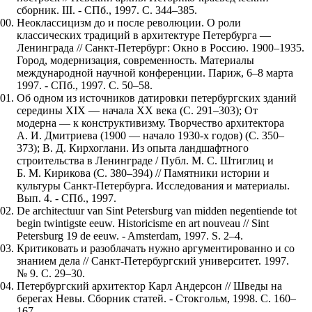
сборник. III. - СПб., 1997. С. 344–385.
Неоклассицизм до и после революции. О роли
классических традиций в архитектуре Петербурга —
Ленинграда // Санкт-Петербург: Окно в Россию. 1900–1935.
Город, модернизация, современность. Материалы
международной научной конференции. Париж, 6–8 марта
1997. - СПб., 1997. С. 50–58.
Об одном из источников датировки петербургских зданий
середины XIX — начала XX века (С. 291–303); От
модерна — к конструктивизму. Творчество архитектора
А. И. Дмитриева (1900 — начало 1930-х годов) (С. 350–
373); В. Д. Кирхоглани. Из опыта ландшафтного
строительства в Ленинграде / Публ. М. С. Штиглиц и
Б. М. Кирикова (С. 380–394) // Памятники истории и
культуры Санкт-Петербурга. Исследования и материалы.
Вып. 4. - СПб., 1997.
De architectuur van Sint Petersburg van midden negentiende tot
begin twintigste eeuw. Historicisme en art nouveau // Sint
Petersburg 19 de eeuw. - Amsterdam, 1997. S. 2–4.
Критиковать и разоблачать нужно аргументированно и со
знанием дела // Санкт-Петербургский университет. 1997.
№ 9. С. 29–30.
Петербургский архитектор Карл Андерсон // Шведы на
берегах Невы. Сборник статей. - Стокгольм, 1998. С. 160–
167.