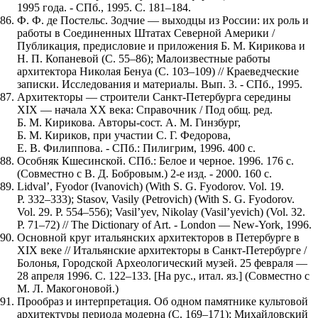
1995 года. - СПб., 1995. С. 181–184.
Ф. Ф. де Постельс. Зодчие — выходцы из России: их роль и
работы в Соединенных Штатах Северной Америки /
Публикация, предисловие и приложения Б. М. Кирикова и
Н. П. Копаневой (С. 55–86); Малоизвестные работы
архитектора Николая Бенуа (С. 103–109) // Краеведческие
записки. Исследования и материалы. Вып. 3. - СПб., 1995.
Архитекторы — строители Санкт-Петербурга середины
XIX — начала XX века: Справочник / Под общ. ред.
Б. М. Кирикова. Авторы-сост. А. М. Гинзбург,
Б. М. Кириков, при участии С. Г. Федорова,
Е. В. Филиппова. - СПб.: Пилигрим, 1996. 400 с.
Особняк Кшесинской. СПб.: Белое и черное. 1996. 176 с.
(Совместно с В. Д. Бобровым.) 2-е изд. - 2000. 160 с.
Lidval’, Fyodor (Ivanovich) (With S. G. Fyodorov. Vol. 19.
P. 332–333); Stasov, Vasily (Petrovich) (With S. G. Fyodorov.
Vol. 29. P. 554–556); Vasil’yev, Nikolay (Vasil’yevich) (Vol. 32.
P. 71–72) // The Dictionary of Art. - London — New-York, 1996.
Основной круг итальянских архитекторов в Петербурге в
XIX веке // Итальянские архитекторы в Санкт-Петербурге /
Болонья, Городской Археологический музей. 25 февраля —
28 апреля 1996. С. 122–133. [На рус., итал. яз.] (Совместно с
М. Л. Макогоновой.)
Прообраз и интерпретация. Об одном памятнике культовой
архитектуры периода модерна (С. 169–171); Михайловский