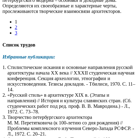
петербургского модерна – особняки и доходные дома.
Определяются их своеобразные и характерные черты,
прослеживаются творческие взаимосвязи архитекторов.
1
2
3
Список трудов
Избранные публикации:
Стилистические искания и основные направления русской
архитектуры начала XX века // XXXII студенческая научная
конференция. Секция археологии, этнографии и
искусствоведения. Тезисы докладов. - Тбилиси, 1970. С. 11–
14.
«Русский стиль» в архитектуре XIX в. (Этапы и
направления) // История и культура славянских стран. (Сб.
студенческих работ под ред. проф. В. В. Мавродина.) - Л.,
1972. С. 73–78.
Творчество петербургского архитектора
М. М. Перетятковича (к 100-летию со дня рождения) //
Проблемы комплексного изучения Северо-Запада РСФСР. -
Л., 1972. С. 20–21.