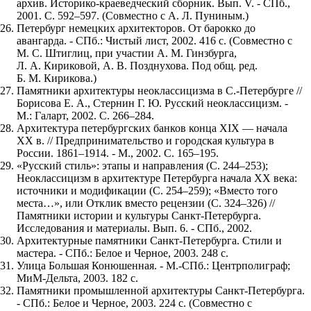
архив. Историко-краеведческий сборник. Вып. V. - СПб.,
2001. С. 592–597. (Совместно с А. Л. Пуниным.)
Петербург немецких архитекторов. От барокко до
авангарда. - СПб.: Чистый лист, 2002. 416 с. (Совместно с
М. С. Штиглиц, при участии А. М. Гинзбурга,
Л. А. Кириковой, А. В. Позднухова. Под общ. ред.
Б. М. Кирикова.)
Памятники архитектуры неоклассицизма в С.-Петербурге //
Борисо­ва Е. А., Стернин Г. Ю. Русский неоклассицизм. -
М.: Галарт, 2002. С. 266–284.
Архитектура петербургских банков конца XIX — начала
XX в. // Предпринимательство и городская культура в
России. 1861–1914. - М., 2002. С. 165–195.
«Русский стиль»: этапы и направления (С. 244–253);
Неоклассицизм в архитектуре Петербурга начала XX века:
источники и модификации (С. 254–259); «Вместо того
места…», или Отклик вместо рецензии (С. 324–326) //
Памятники истории и культуры Санкт-Петербурга.
Исследования и материалы. Вып. 6. - СПб., 2002.
Архитектурные памятники Санкт-Петербурга. Стили и
мастера. - СПб.: Белое и Черное, 2003. 248 с.
Улица Большая Конюшенная. - М.-СПб.: Центрполиграф;
МиМ-Дельта, 2003. 182 с.
Памятники промышленной архитектуры Санкт-Петербурга.
- СПб.: Белое и Черное, 2003. 224 с. (Совместно с