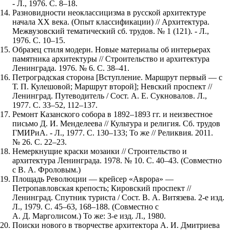
- Л., 1976. С. 8–18.
Разновидности неоклассицизма в русской архитектуре
начала XX века. (Опыт классификации) // Архитектура.
Межвузовский тематический сб. трудов. № 1 (121). - Л.,
1976. С. 10–15.
Образец стиля модерн. Новые материалы об интерьерах
памятника архитектуры // Строительство и архитектура
Ленинграда. 1976. № 6. С. 38–41.
Петроградская сторона [Вступление. Маршрут первый — с
Т. П. Кулешовой; Маршрут второй]; Невский проспект //
Ленинград. Путеводитель / Сост. А. Е. Сукновалов. Л.,
1977. С. 33–52, 112–137.
Ремонт Казанского собора в 1892–1893 гг. и неизвестное
письмо Д. И. Менделеева // Культура и религия. Сб. трудов
ГМИРиА. - Л., 1977. С. 130–133; То же // Реликвия. 2011.
№ 26. С. 22–23.
Немеркнущие краски мозаики // Строительство и
архитектура Ленинграда. 1978. № 10. С. 40–43. (Совместно
с В. А. Фроловым.)
Площадь Революции — крейсер «Аврора» —
Петропавловская крепость; Кировский проспект //
Ленинград. Спутник туриста / Сост. В. А. Витязева. 2-е изд.
Л., 1979. С. 45–63, 168–188. (Совместно с
А. Д. Марголисом.) То же: 3-е изд. Л., 1980.
Поиски нового в творчестве архитектора А. И. Дмитриева