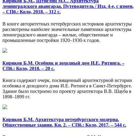
Кириков Б.М., Штиглиц М.С. Архитектура
ленинградского авангарда. Путеводитель / Изд. 4-е, с измен.
– СПб.: Коло, 2018. – 312 с.
В книге авторитетных петербургских историков архитектуры
рассмотрены наиболее значительные памятники архитектуры
ленинградского авангарда – жилые, общественные и
промышленные постройки 1920–1930-х годов.
Кириков Б.М. Особняк и доходный дом И.Е. Ритинга. –
СПб.: Коло, 2018. – 20 с.
Книга содержит очерк, посвященный архитектурной истории
особняка и доходного дома И.Е. Ритинга в Санкт-Петербурге.
Здание было построено по проекту архитектора В.В. Шауба в
1898–1899 гг.
Кириков Б.М. Архитектура петербургского модерна.
Общественные здания. Кн. 2. – СПб.: Коло, 2017. – 544 с.