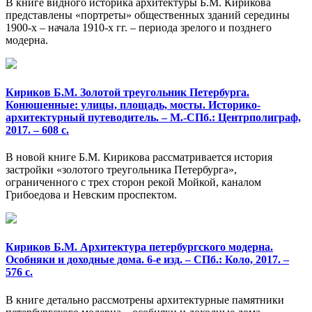
В книге видного историка архитектуры Б.М. Кирикова
представлены «портреты» общественных зданий середины
1900-х – начала 1910-х гг. – периода зрелого и позднего
модерна.
Кириков Б.М. Золотой треугольник Петербурга.
Конюшенные: улицы, площадь, мосты. Историко-
архитектурный путеводитель. – М.-СПб.: Центрполиграф,
2017. – 608 с.
В новой книге Б.М. Кирикова рассматривается история
застройки «золотого треугольника Петербурга»,
ограниченного с трех сторон рекой Мойкой, каналом
Грибоедова и Невским проспектом.
Кириков Б.М. Архитектура петербургского модерна.
Особняки и доходные дома. 6-е изд. – СПб.: Коло, 2017. –
576 с.
В книге детально рассмотрены архитектурные памятники