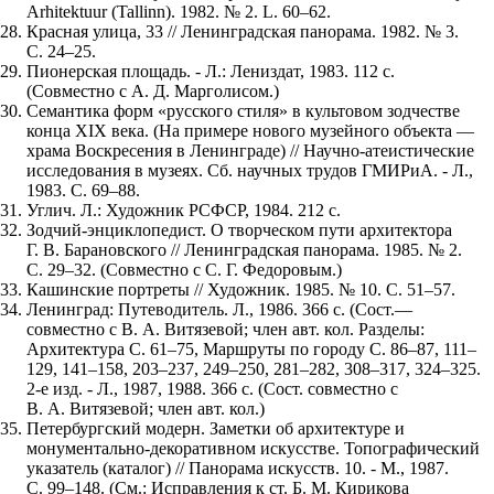
Arhitektuur (Tallinn). 1982. № 2. L. 60–62.
Красная улица, 33 // Ленинградская панорама. 1982. № 3.
С. 24–25.
Пионерская площадь. - Л.: Лениздат, 1983. 112 с.
(Совместно с А. Д. Марголисом.)
Семантика форм «русского стиля» в культовом зодчестве
конца XIX века. (На примере нового музейного объекта —
храма Воскресения в Ленинграде) // Научно-атеистические
исследования в музеях. Сб. научных трудов ГМИРиА. - Л.,
1983. С. 69–88.
Углич. Л.: Художник РСФСР, 1984. 212 с.
Зодчий-энциклопедист. О творческом пути архитектора
Г. В. Барановского // Ленинградская панорама. 1985. № 2.
С. 29–32. (Совместно с С. Г. Федоровым.)
Кашинские портреты // Художник. 1985. № 10. С. 51–57.
Ленинград: Путеводитель. Л., 1986. 366 с. (Сост.—
совместно с В. А. Витязевой; член авт. кол. Разделы:
Архитектура С. 61–75, Маршруты по городу С. 86–87, 111–
129, 141–158, 203–237, 249–250, 281–282, 308–317, 324–325.
2-е изд. - Л., 1987, 1988. 366 с. (Сост. совместно с
В. А. Витязевой; член авт. кол.)
Петербургский модерн. Заметки об архитектуре и
монументально-декоративном искусстве. Топографический
указатель (каталог) // Панорама искусств. 10. - М., 1987.
С. 99–148. (См.: Исправления к ст. Б. М. Кирикова