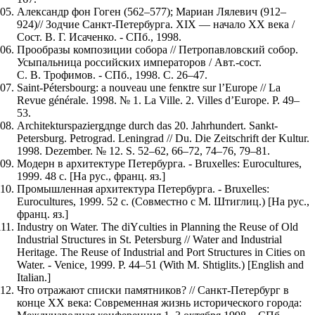
Александр фон Гоген (562–577); Мариан Лялевич (912–
924)// Зодчие Санкт-Петербурга. XIX — начало XX века /
Сост. В. Г. Исаченко. - СПб., 1998.
Прообразы композиции собора // Петропавловский собор.
Усыпальница российских императоров / Авт.-сост.
С. В. Трофимов. - СПб., 1998. С. 26–47.
Saint-Pétersbourg: а nouveau une fenкtre sur l’Europe // La
Revue générale. 1998. № 1. La Ville. 2. Villes d’Europe. P. 49–
53.
Architekturspaziergдnge durch das 20. Jahrhundert. Sankt-
Petersburg. Petrograd. Leningrad // Du. Die Zeitschrift der Kultur.
1998. Dezember. № 12. S. 52–62, 66–72, 74–76, 79–81.
Модерн в архитектуре Петербурга. - Bruxelles: Eurocultures,
1999. 48 с. [На рус., франц. яз.]
Промышленная архитектура Петербурга. - Bruxelles:
Eurocultures, 1999. 52 с. (Совместно с М. Штиглиц.) [На рус.,
франц. яз.]
Industry on Water. The diYculties in Planning the Reuse of Old
Industrial Structures in St. Petersburg // Water and Industrial
Heritage. The Reuse of Industrial and Port Structures in Cities on
Water. - Venice, 1999. P. 44–51 (With M. Shtiglits.) [English and
Italian.]
Что отражают списки памятников? // Санкт-Петербург в
конце XX века: Современная жизнь исторического города: