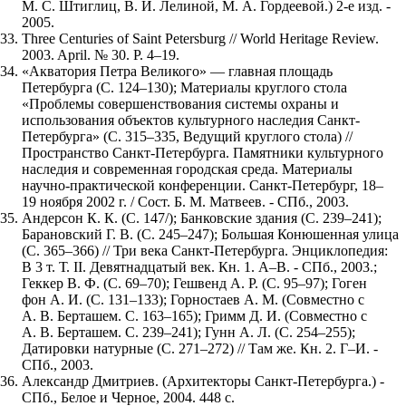
М. С. Штиглиц, В. И. Лелиной, М. А. Гордеевой.) 2-е изд. -
2005.
Three Centuries of Saint Petersburg // World Heritage Review.
2003. April. № 30. P. 4–19.
«Акватория Петра Великого» — главная площадь
Петербурга (С. 124–130); Материалы круглого стола
«Проблемы совершенствования системы охраны и
использования объектов культурного наследия Санкт-
Петербурга» (С. 315–335, Ведущий круглого стола) //
Пространство Санкт-Петербурга. Памятники культурного
наследия и современная городская среда. Материалы
научно-практической конференции. Санкт-Петербург, 18–
19 ноября 2002 г. / Сост. Б. М. Матвеев. - СПб., 2003.
Андерсон К. К. (С. 147/); Банковские здания (С. 239–241);
Барановский Г. В. (С. 245–247); Большая Конюшенная улица
(С. 365–366) // Три века Санкт-Петербурга. Энциклопедия:
В 3 т. Т. II. Девятнадцатый век. Кн. 1. А–В. - СПб., 2003.;
Геккер В. Ф. (С. 69–70); Гешвенд А. Р. (С. 95–97); Гоген
фон А. И. (С. 131–133); Горностаев А. М. (Совместно с
А. В. Берташем. С. 163–165); Гримм Д. И. (Совместно с
А. В. Берташем. С. 239–241); Гунн А. Л. (С. 254–255);
Датировки натурные (С. 271–272) // Там же. Кн. 2. Г–И. -
СПб., 2003.
Александр Дмитриев. (Архитекторы Санкт-Петербурга.) -
СПб., Белое и Черное, 2004. 448 с.