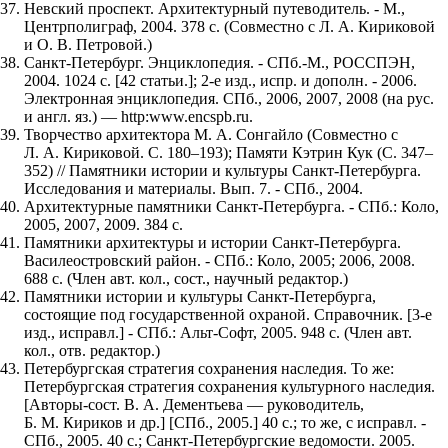
Невский проспект. Архитектурный путеводитель. - М.,
Центрполиграф, 2004. 378 с. (Совместно с Л. А. Кириковой
и О. В. Петровой.)
Санкт-Петербург. Энциклопедия. - СПб.-М., РОССПЭН,
2004. 1024 с. [42 статьи.]; 2-е изд., испр. и дополн. - 2006.
Электронная энциклопедия. СПб., 2006, 2007, 2008 (на рус.
и англ. яз.) — http:www.encspb.ru.
Творчество архитектора М. А. Сонгайло (Совместно с
Л. А. Кириковой. С. 180–193); Памяти Кэтрин Кук (С. 347–
352) // Памятники истории и культуры Санкт-Петербурга.
Исследования и материалы. Вып. 7. - СПб., 2004.
Архитектурные памятники Санкт-Петербурга. - СПб.: Коло,
2005, 2007, 2009. 384 с.
Памятники архитектуры и истории Санкт-Петербурга.
Василеостровский район. - СПб.: Коло, 2005; 2006, 2008.
688 с. (Член авт. кол., сост., научный редактор.)
Памятники истории и культуры Санкт-Петербурга,
состоящие под государственной охраной. Справочник. [3-е
изд., исправл.] - СПб.: Альт-Софт, 2005. 948 с. (Член авт.
кол., отв. редактор.)
Петербургская стратегия сохранения наследия. То же:
Петербургская стратегия сохранения культурного наследия.
[Авторы-сост. В. А. Дементьева — руководитель,
Б. М. Кириков и др.] [СПб., 2005.] 40 с.; то же, с исправл. -
СПб., 2005. 40 с.; Санкт-Петербургские ведомости. 2005.