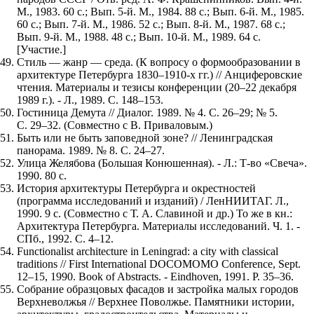
М., 1983. 60 с.; Вып. 5-й. М., 1984. 88 с.; Вып. 6-й. М., 1985.
60 с.; Вып. 7-й. М., 1986. 52 с.; Вып. 8-й. М., 1987. 68 с.;
Вып. 9-й. М., 1988. 48 с.; Вып. 10-й. М., 1989. 64 с.
[Участие.]
Стиль — жанр — среда. (К вопросу о формообразовании в
архитектуре Петербурга 1830–1910-х гг.) // Анциферовские
чтения. Материалы и тезисы конференции (20–22 декабря
1989 г.). - Л., 1989. С. 148–153.
Гостиница Демута // Диалог. 1989. № 4. С. 26–29; № 5.
С. 29–32. (Совместно с В. Приваловым.)
Быть или не быть заповедной зоне? // Ленинградская
панорама. 1989. № 8. С. 24–27.
Улица Желябова (Большая Конюшенная). - Л.: Т-во «Свеча».
1990. 80 с.
История архитектуры Петербурга и окрестностей
(программа исследований и изданий) / ЛенНИИТАГ. Л.,
1990. 9 с. (Совместно с Т. А. Славиной и др.) То же в кн.:
Архитектура Петербурга. Материалы исследований. Ч. 1. -
СПб., 1992. С. 4–12.
Functionalist architecture in Leningrad: a city with classical
traditions // First International DOCOMOMO Conference, Sept.
12–15, 1990. Book of Abstracts. - Eindhoven, 1991. Р. 35–36.
Собрание образцовых фасадов и застройка малых городов
Верхневолжья // Верхнее Поволжье. Памятники истории,