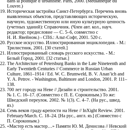
dans la politique d’urbanisme. Paris, 2000. (Mediathèque du
Louvre.)
Историческая застройка Санкт-Петербурга. Перечень вновь
выявленных объектов, представляющих историческую,
научную, художественную или иную культурную ценность
(учетных зданий): Справочник. (Член авт. кол., науч.
редактор; предисловие — С. 5–6, совместно с
Н. И. Явейном.) - СПб.: Альт-Софт, 2001. 520 с.
Русское искусство. Иллюстрированная энциклопедия. - М.:
Трилистник, 2001. [30 статей.]
Иллюстрированный словарь русского искусства. - М.:
Белый Город, 2001. [32 статьи.]
The Architecture of Petersburg Banks in the Late Nineteenth and
Early Twentieth Centuries // Commerce in Russian Urban
Culture, 1861–1914 / Ed. W. C. Brumweld, B. V. Anan’ich and
Y. A. Petrov. - Washington, Baltimore and London, 2001. P. 111–
138.
700 лет городу на Неве // Дизайн и строительство. 2001.
№ 1. С. 16–17. (Совместно с П. Е. Сорокиным.) То же:
Шведский переулок. 2002. № 1(3). С. 4–7. (На рус., швед.
яз.)
Семь веков граду-крепости на Неве // InXight Review. 2001.
February/March. С. 18–24. [На рус., англ. яз.] (Совместно с
П. Сорокиным.)
«Мастер есть мастер…» Памяти Ю. М. Денисова // Невский