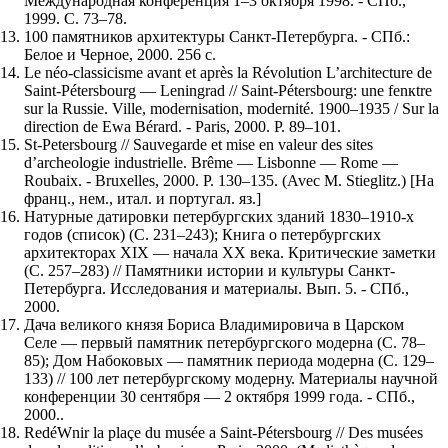
Международная конференция 1–3 октября 1998. - СПб.,
1999. С. 73–78.
100 памятников архитектуры Санкт-Петербурга. - СПб.:
Белое и Черное, 2000. 256 с.
Le néo-classicisme avant et après la Révolution L’architecture de
Saint-Pétersbourg — Leningrad // Saint-Pétersbourg: une fenкtre
sur la Russie. Ville, modernisation, modernité. 1900–1935 / Sur la
direction de Ewa Bérard. - Paris, 2000. P. 89–101.
St-Petersbourg // Sauvegarde et mise en valeur des sites
d’archeologie industrielle. Brême — Lisbonne — Rome —
Roubaix. - Bruxelles, 2000. P. 130–135. (Avec M. Stieglitz.) [На
франц., нем., итал. и португал. яз.]
Натурные датировки петербургских зданий 1830–1910-х
годов (список) (С. 231–243); Книга о петербургских
архитекторах XIX — начала XX века. Критические заметки
(С. 257–283) // Памятники истории и культуры Санкт-
Петербурга. Исследования и материалы. Вып. 5. - СПб.,
2000.
Дача великого князя Бориса Владимировича в Царском
Селе — первый памятник петербургского модерна (С. 78–
85); Дом Набоковых — памятник периода модерна (С. 129–
133) // 100 лет петербургскому модерну. Материалы научной
конференции 30 сентября — 2 октября 1999 года. - СПб.,
2000..
RedéWnir la plaçe du musée а Saint-Pétersbourg // Des musées