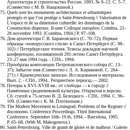
Архитектура и строительство России. 1993. № 9–12. С. 5–7.
(Совместно с М. В. Нащокиной.)
Quels sont les monuments architecturaux et urbanistiques
protegés et que l’on protége а Saint-Petersbourg // Valorisation de
L’espace et de sa dimension culturelle: les dommages de la
Construction dispersee. II-ume Colloque européen: Coimbra, 22–
28 novembre 1993. [Coimbra, 1994.] P. 97–108.
Дом архитектора Г. В. Барановского (С. 70–72); Первые
образцы «новорусского стиля» в Санкт-Петербурге (С. 98–
102) // Петербургские чтения. Тезисы докладов научной
конференции, посвященной 291-летию Санкт-Петербурга.
23–27 мая 1994 года. - СПб., 1994.
Прообразы композиции Петропавловского собора (С. 13–
37); Забытое имя (Совместно с Л. А. Кириковой. С. 264–
271) // Краеведческие записки. Исследования и материалы.
Вып. 2. - СПб., 1994.. Репринтное переизд.— 2002.
Печоры в XVI–XVIII вв.: от слободы — к городу //
Памятники средневековой культуры. Открытия и версии.
Сб. статей к 75-летию В. Д. Белецкого. - СПб., 1994. С. 96–
109. (Совместно с К. М. Плоткиным.)
The Modern Movement in Leningrad: Problems of the Register //
docomomo. Conference Proceedings. Third International
Conference. September 16th–19 th, 1994. - Barcelona, 1995.
P. 65–68. (With M. Makogonova.)
Saint-Petersbourg. Ville de granit de gloire et de malheur / Galerie