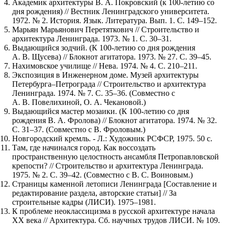
Академик архитектуры В. А. Покровский (к 100-летию со
дня рождения) // Вестник Ленинградского университета.
1972. № 2. История. Язык. Литература. Вып. 1. С. 149–152.
Марьян Марьянович Перетяткович // Строительство и
архитектура Ленинграда. 1973. № 1. С. 30–31.
Выдающийся зодчий. (К 100-летию со дня рождения
А. В. Щусева) // Блокнот агитатора. 1973. № 27. С. 39–45.
Нахимовское училище // Нева. 1974. № 4. С. 210–211.
Экспозиция в Инженерном доме. Музей архитектуры
Петербурга–Петрограда // Строительство и архитектура
Ленинграда. 1974. № 7. С. 35–36. (Совместно с
А. В. Повелихиной, О. А. Чекановой.)
Выдающийся мастер мозаики. (К 100-летию со дня
рождения В. А. Фролова) // Блокнот агитатора. 1974. № 32.
С. 31–37. (Совместно с В. Фроловым.)
Новгородский кремль. - Л.: Художник РСФСР, 1975. 50 с.
Там, где начинался город. Как воссоздать
пространственную целостность ансамбля Петропавловской
крепости? // Строительство и архитектура Ленинграда.
1975. № 2. С. 39–42. (Совместно с В. С. Воиновым.)
Страницы каменной летописи Ленинграда [Составление и
редактирование раздела, авторские статьи] // За
строительные кадры (ЛИСИ). 1975–1981.
К проблеме неоклассицизма в русской архитектуре начала
XX века // Архитектура. Сб. научных трудов ЛИСИ. № 109.