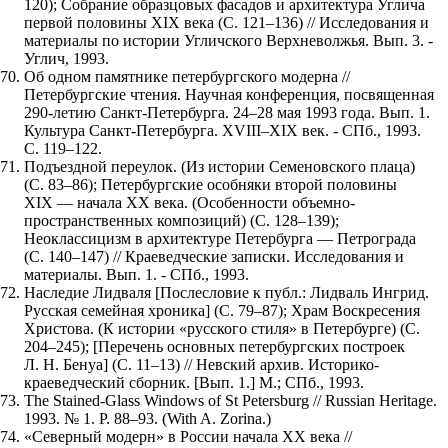
120); Собрание образцовых фасадов и архитектура Углича
первой половины XIX века (С. 121–136) // Исследования и
материалы по истории Угличского Верхневолжья. Вып. 3. -
Углич, 1993.
Об одном памятнике петербургского модерна //
Петербургские чтения. Научная конференция, посвященная
290-летию Санкт-Петербурга. 24–28 мая 1993 года. Вып. 1.
Культура Санкт-Петербурга. XVIII–XIX век. - СПб., 1993.
С. 119–122.
Подъездной переулок. (Из истории Семеновского плаца)
(С. 83–86); Петербургские особняки второй половины
XIX — начала XX века. (Особенности объемно-
пространственных композиций) (С. 128–139);
Неоклассицизм в архитектуре Петербурга — Петрограда
(С. 140–147) // Краеведческие записки. Исследования и
материалы. Вып. 1. - СПб., 1993.
Наследие Лидваля [Послесловие к публ.: Лидваль Ингрид.
Русская семейная хроника] (С. 79–87); Храм Воскресения
Христова. (К истории «русского стиля» в Петербурге) (С.
204–245); [Перечень основных петербургских построек
Л. Н. Бенуа] (С. 11–13) // Невский архив. Историко-
краеведческий сборник. [Вып. 1.] М.; СПб., 1993.
The Stained-Glass Windows of St Petersburg // Russian Heritage.
1993. № 1. P. 88–93. (With A. Zorina.)
«Северный модерн» в России начала XX века //