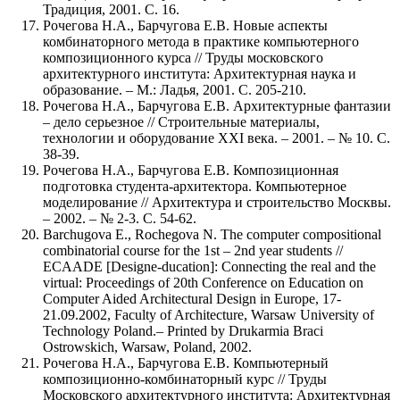
Традиция, 2001. С. 16.
Рочегова Н.А., Барчугова Е.В. Новые аспекты
комбинаторного метода в практике компьютерного
композиционного курса // Труды московского
архитектурного института: Архитектурная наука и
образование. – М.: Ладья, 2001. С. 205-210.
Рочегова Н.А., Барчугова Е.В. Архитектурные фантазии
‒ дело серьезное // Строительные материалы,
технологии и оборудование XXI века. – 2001. – № 10. С.
38-39.
Рочегова Н.А., Барчугова Е.В. Композиционная
подготовка студента-архитектора. Компьютерное
моделирование // Архитектура и строительство Москвы.
– 2002. – № 2-3. С. 54-62.
Barchugova Е., Rochegova N. The computer compositional
combinatorial course for the 1st – 2nd year students //
ECAADE [Designe-ducation]: Connecting the real and the
virtual: Proceedings of 20th Conference on Education on
Computer Aided Architectural Design in Europe, 17-
21.09.2002, Faculty of Architecture, Warsaw University of
Technology Poland.– Printed by Drukarmia Braci
Ostrowskich, Warsaw, Poland, 2002.
Рочегова Н.А., Барчугова Е.В. Компьютерный
композиционно-комбинаторный курс // Труды
Московского архитектурного института: Архитектурная