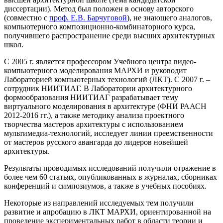
диссертации). Метод был положен в основу авторского
(совместно с
проф. Е.В. Барчуговой
), не знающего аналогов,
компьютерного композиционно-комбинаторного курса,
получившего распространение среди высших архитектурных
школ.
С 2005 г. является профессором Учебного центра видео-
компьютерного моделирования МАРХИ и руководит
Лабораторией компьютерных технологий (ЛКТ). С 2007 г. –
сотрудник НИИТИАГ. В Лаборатории архитектурного
формообразования НИИТИАГ разрабатывает тему
виртуального моделирования в архитектуре (ФНИ РААСН
2012-2016 гг.), а также методику анализа проектного
творчества мастеров архитектуры с использованием
мультимедиа-технологий, исследует линии преемственности
от мастеров русского авангарда до лидеров новейшей
архитектуры.
Результаты проводимых исследований получили отражение в
более чем 60 статьях, опубликованных в журналах, сборниках
конференций и симпозиумов, а также в учебных пособиях.
Некоторые из направлений исследуемых тем получили
развитие и апробацию в ЛКТ МАРХИ, ориентированной на
проведение экспериментальных работ в области теории и