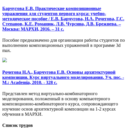
Барчугова Е.В. Практические композиционные
упражнения для студентов первого курса: учебно-
методическое пособие / Е.В. Барчугова, Н.А. Рочегова, Г.С.
Степанов, К.Е. Романюк, Л.В. Чурсина, Д.В. Брежнева. –
Москва: МАРХИ, 2016. – 31 с.
Пособие предназначено для организации работы студентов по
выполнению композиционных упражнений в программе 3d
max.
Рочегова Н.А., Барчугова Е.В. Основы архитектурной
композиции. Курс виртуального моделирования. Уч. пос. -
М.: Academia, 2010. - 328 с.
Представлен метод виртуально-комбинаторного
моделирования, положенный в основу компьютерного
композиционно-комбинаторного курса, сопровождающего
изучение основ архитектурной композиции на 1-2 курсах
обучения в МАРХИ.
Список трудов