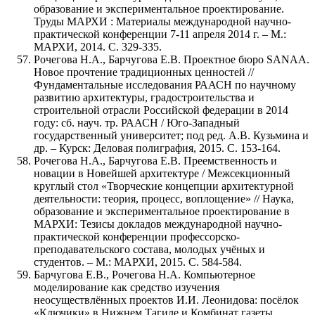
образование и экспериментальное проектирование.
Труды МАРХИ : Материалы международной научно-
практической конференции 7-11 апреля 2014 г. – М.:
МАРХИ, 2014. C. 329-335.
Рочегова Н.А., Барчугова Е.В. Проектное бюро SANAA.
Новое прочтение традиционных ценностей //
Фундаментальные исследования РААСН по научному
развитию архитектуры, градостроительства и
строительной отрасли Российской федерации в 2014
году: сб. науч. тр. РААСН / Юго-Западный
государственный университет; под ред. А.В. Кузьмина и
др. – Курск: Деловая полиграфия, 2015. С. 153-164.
Рочегова Н.А., Барчугова Е.В. Преемственность и
новации в Новейшей архитектуре / Межсекционный
круглый стол «Творческие концепции архитектурной
деятельности: теория, процесс, воплощение» // Наука,
образование и экспериментальное проектирование в
МАРХИ: Тезисы докладов международной научно-
практической конференции профессорско-
преподавательского состава, молодых учёных и
студентов. – М.: МАРХИ, 2015. С. 584-584.
Барчугова Е.В., Рочегова Н.А. Компьютерное
моделирование как средство изучения
неосуществлённых проектов И.И. Леонидова: посёлок
«Ключики» в Нижнем Тагиле и Комбинат газеты