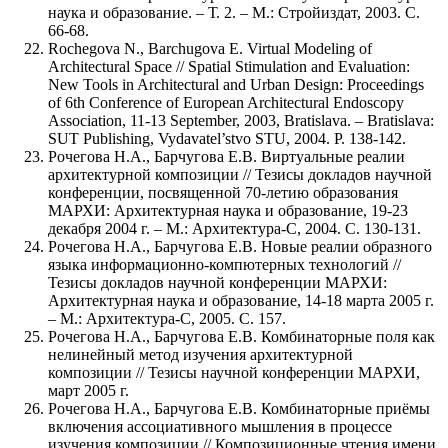
наука и образование. – Т. 2. – М.: Стройиздат, 2003. С.
66-68.
Rochegova N., Barchugova Е. Virtual Modeling of
Architectural Space // Spatial Stimulation and Evaluation:
New Tools in Architectural and Urban Design: Proceedings
of 6th Conference of European Architectural Endoscopy
Association, 11-13 September, 2003, Bratislava. – Bratislava:
SUT Publishing, Vydavatel’stvo STU, 2004. P. 138-142.
Рочегова Н.А., Барчугова Е.В. Виртуальные реалии
архитектурной композиции // Тезисы докладов научной
конференции, посвященной 70-летию образования
МАРХИ: Архитектурная наука и образование, 19-23
декабря 2004 г. – М.: Архитектура-С, 2004. С. 130-131.
Рочегова Н.А., Барчугова Е.В. Новые реалии образного
языка информационно-компютерных технологий //
Тезисы докладов научной конференции МАРХИ:
Архитектурная наука и образование, 14-18 марта 2005 г.
– М.: Архитектура-С, 2005. С. 157.
Рочегова Н.А., Барчугова Е.В. Комбинаторные поля как
нелинейный метод изучения архитектурной
композиции // Тезисы научной конференции МАРХИ,
март 2005 г.
Рочегова Н.А., Барчугова Е.В. Комбинаторные приёмы
включения ассоциативного мышления в процессе
изучения композиции // Композиционные чтения имени