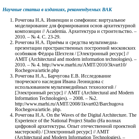
Научные статьи в изданиях, рекомендуемых ВАК
Рочегова Н.А. Инвенции и симфонии: виртуальное
моделирование для формирования основ архитектурной
композиции // Academia. Архитектура и строительство. –
2010. – № 4. С. 23-29.
Рочегова Н.А. Приёмы и средства мультимедиа-
презентации пространственных построений московских
особняков Фёдора Шехтеля / [Электронный ресурс] //
AMIT (Architectural and modern information technologies). –
2010. – № 4. http://www.marhi.ru/AMIT/2010/3kvart10/
Rochegova/article.php
Рочегова Н.А., Барчугова Е.В. Исследование
творческого наследия Ивана Леонидова с
использованием мультимедийных технологий /
[Электронный ресурс] // AMIT (Architectural and Modern
Information Technologies). – 2008. – №2.
http://www.marhi.ru/AMIT/2008/1kvart02/Barchugova
Rochegova/article. php.
Рочегова Н.А. On the Waves of the Digital Architecture. The
Experience of the National Project Studio (На волнах
цифровой архитектуры. Опыт отечественной проектной
мастерской) / [Электронный ресурс] // AMIT
(Architectural and Modern Information Technologies). –