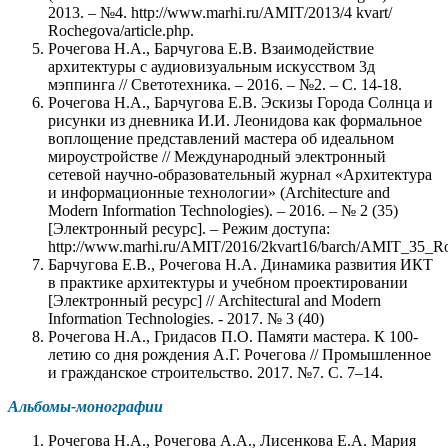
2013. – №4. http://www.marhi.ru/AMIT/2013/4 kvart/
Rochegova/article.php.
Рочегова Н.А., Барчугова Е.В. Взаимодействие
архитектуры с аудиовизуальным искусством 3д
мэппинга // Светотехника. – 2016. – №2. – С. 14-18.
Рочегова Н.А., Барчугова Е.В. Эскизы Города Солнца и
рисунки из дневника И.И. Леонидова как формальное
воплощение представлений мастера об идеальном
мироустройстве // Международный электронный
сетевой научно-образовательный журнал «Архитектура
и информационные технологии» (Architecture and
Modern Information Technologies). – 2016. – № 2 (35)
[Электронный ресурс]. – Режим доступа:
http://www.marhi.ru/AMIT/2016/2kvart16/barch/AMIT_35_R
Барчугова Е.В., Рочегова Н.А. Динамика развития ИКТ
в практике архитектуры и учебном проектировании
[Электронный ресурс] // Architectural and Мodern
Information Technologies. - 2017. № 3 (40)
Рочегова Н.А., Гридасов П.О. Памяти мастера. К 100-
летию со дня рождения А.Г. Рочегова // Промышленное
и гражданское строительство. 2017. №7. С. 7–14.
Альбомы-монографии
Рочегова Н.А., Рочегова А.А., Лисенкова Е.А. Мария