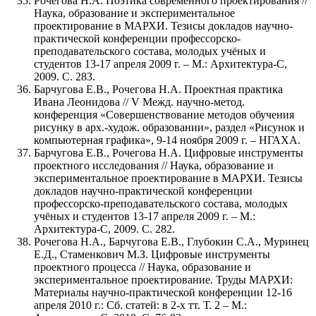
Рочегова Н.А. Поэтика современного проектирования //
Наука, образование и экспериментальное
проектирование в МАРХИ. Тезисы докладов научно-
практической конференции профессорско-
преподавательского состава, молодых учёных и
студентов 13-17 апреля 2009 г. – М.: Архитектура-С,
2009. С. 283.
Барчугова Е.В., Рочегова Н.А. Проектная практика
Ивана Леонидова // V Межд. научно-метод.
конференция «Совершенствование методов обучения
рисунку в арх.-худож. образовании», раздел «Рисунок и
компьютерная графика», 9-14 ноября 2009 г. – НГАХА.
Барчугова Е.В., Рочегова Н.А. Цифровые инструменты
проектного исследования // Наука, образование и
экспериментальное проектирование в МАРХИ. Тезисы
докладов научно-практической конференции
профессорско-преподавательского состава, молодых
учёных и студентов 13-17 апреля 2009 г. – М.:
Архитектура-С, 2009. С. 282.
Рочегова Н.А., Барчугова Е.В., Глубокин С.А., Муринец
Е.Д., Стаменкович М.З. Цифровые инструменты
проектного процесса // Наука, образование и
экспериментальное проектирование. Труды МАРХИ:
Материалы научно-практической конференции 12-16
апреля 2010 г.: Сб. статей: в 2-х тт. Т. 2 – М.: