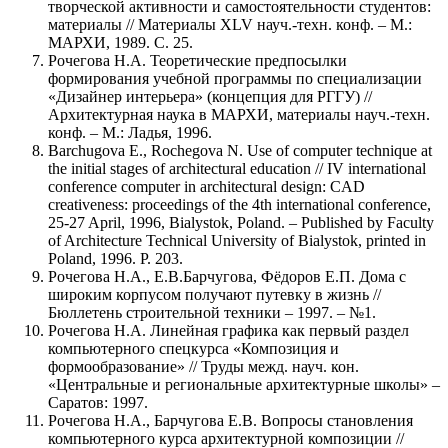
творческой активности и самостоятельности студентов:
материалы // Материалы XLV науч.-техн. конф. – М.:
МАРХИ, 1989. С. 25.
Рочегова Н.А. Теоретические предпосылки
формирования учебной программы по специализации
«Дизайнер интерьера» (концепция для РГГУ) //
Архитектурная наука в МАРХИ, материалы науч.-техн.
конф. – М.: Ладья, 1996.
Barchugova E., Rochegova N. Use of computer technique at
the initial stages of architectural education // IV international
conference computer in architectural design: CAD
creativeness: proceedings of the 4th international conference,
25-27 April, 1996, Bialystok, Poland. – Published by Faculty
of Architecture Technical University of Bialystok, printed in
Poland, 1996. P. 203.
Рочегова Н.А., Е.В.Барчугова, Фёдоров Е.П. Дома с
широким корпусом получают путевку в жизнь //
Бюллетень строительной техники – 1997. – №1.
Рочегова Н.А. Линейная графика как первый раздел
компьютерного спецкурса «Композиция и
формообразование» // Труды межд. науч. кон.
«Центральные и региональные архитектурные школы» –
Саратов: 1997.
Рочегова Н.А., Барчугова Е.В. Вопросы становления
компьютерного курса архитектурной композиции //