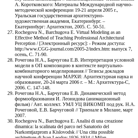
А. Коротковского: Материалы Международной научно-
методической конференции 19-21 апреля 2005 г.,
Уральская государственная архитектурно-
художественная академия, Екатеринбург. –
Екатеринбург: Архитектон, 2005. С. 50-51.
Rochegova N., Barchugova Е. Virtual Modeling as an
Effective Method of Teaching Professional Architectural
Perception / [Электронный ресурс]: - Режим доступа:
http://www.CGG-journal.com/2005-2/index.htm: выпуск 7,
осень, С. 71-90.
Рочегова Н.А., Барчугова Е.В. Интерпретация условной
модели в ОП композицию в контексте виртуально-
комбинаторного моделирования // Тезисы докладов
научной конференции МАРХИ: Архитектурная наука и
образование, 20-24 марта 2006 г. – М.: Архитектура-С,
2006. С. 147-148.
Рочегова Н.А., Барчугова Е.В. Динамический метод
формообразования И. Леонидова (анимационный
фильм) / Авт. коллект. УМЛ УЦ ВИКОМП под рук. Н.А.
Рочеговой, Е.В. Барчуговой // Триенале в Милане, март
2007.
Rochegova N., Barchugova Е. Analisi di una creazione
dinamica: la scalinata del parco nel Sanatorio del
Narkomtjazprom a Kislovodsk // Una citta possible
architetture di Ivan Leodov 1926-1934 // Milan -