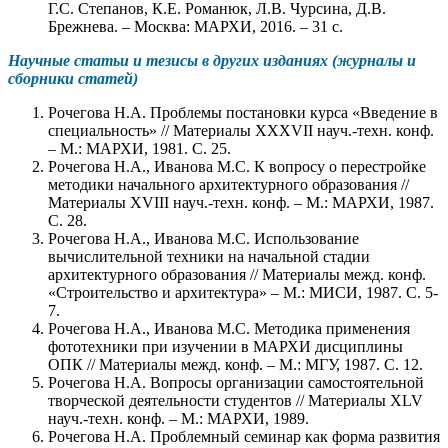
Г.С. Степанов, К.Е. Романюк, Л.В. Чурсина, Д.В.
Брежнева. – Москва: МАРХИ, 2016. – 31 с.
Научные статьи и тезисы в других изданиях (журналы и
сборники статей)
Рочегова Н.А. Проблемы постановки курса «Введение в
специальность» // Материалы XXXVII науч.-техн. конф.
– М.: МАРХИ, 1981. С. 25.
Рочегова Н.А., Иванова М.С. К вопросу о перестройке
методики начального архитектурного образования //
Материалы XVIII науч.-техн. конф. – М.: МАРХИ, 1987.
С. 28.
Рочегова Н.А., Иванова М.С. Использование
вычислительной техники на начальной стадии
архитектурного образования // Материалы межд. конф.
«Строительство и архитектура» – М.: МИСИ, 1987. С. 5-
7.
Рочегова Н.А., Иванова М.С. Методика применения
фототехники при изучении в МАРХИ дисциплины
ОПК // Материалы межд. конф. – М.: МГУ, 1987. С. 12.
Рочегова Н.А. Вопросы организации самостоятельной
творческой деятельности студентов // Материалы XLV
науч.-техн. конф. – М.: МАРХИ, 1989.
Рочегова Н.А. Проблемный семинар как форма развития