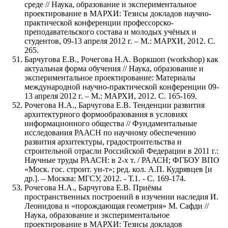
среде // Наука, образование и экспериментальное
проектирование в МАРХИ: Тезисы докладов научно-
практической конференции профессорско-
преподавательского состава и молодых учёных и
студентов, 09-13 апреля 2012 г. – М.: МАРХИ, 2012. С.
265.
Барчугова Е.В., Рочегова Н.А. Воркшоп (workshop) как
актуальная форма обучения // Наука, образование и
экспериментальное проектирование: Материалы
международной научно-практической конференции 09-
13 апреля 2012 г. – М.: МАРХИ, 2012. С. 165-169.
Рочегова Н.А., Барчугова Е.В. Тенденции развития
архитектурного формообразования в условиях
информационного общества // Фундаментальные
исследования РААСН по научному обеспечению
развития архитектуры, градостроительства и
строительной отрасли Российской Федерации в 2011 г.:
Научные труды РААСН: в 2-х т. / РААСН; ФГБОУ ВПО
«Моск. гос. строит. ун-т»; ред. кол. А.П. Кудрявцев [и
др.]. – Москва: МГСУ, 2012. - Т.1. - С. 169-174.
Рочегова Н.А., Барчугова Е.В. Приёмы
пространственных построений в изучении наследия И.
Леонидова и «порождающая геометрия» М. Сафди //
Наука, образование и экспериментальное
проектирование в МАРХИ: Тезисы докладов