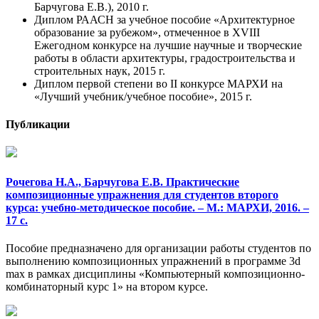
Барчугова Е.В.), 2010 г.
Диплом РААСН за учебное пособие «Архитектурное
образование за рубежом», отмеченное в XVIII
Ежегодном конкурсе на лучшие научные и творческие
работы в области архитектуры, градостроительства и
строительных наук, 2015 г.
Диплом первой степени во II конкурсе МАРХИ на
«Лучший учебник/учебное пособие», 2015 г.
Публикации
Рочегова Н.А., Барчугова Е.В. Практические
композиционные упражнения для студентов второго
курса: учебно-методическое пособие. – М.: МАРХИ, 2016. –
17 с.
Пособие предназначено для организации работы студентов по
выполнению композиционных упражнений в программе 3d
max в рамках дисциплины «Компьютерный композиционно-
комбинаторный курс 1» на втором курсе.