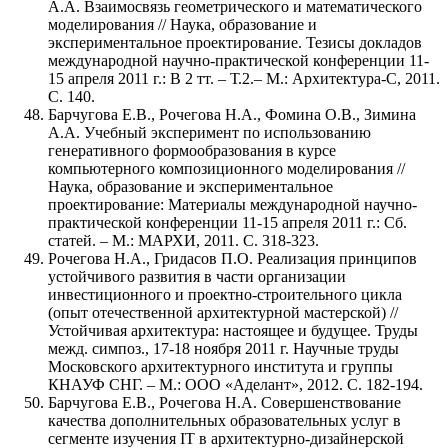
А.А. Взаимосвязь геометрического и математического
моделирования // Наука, образование и
экспериментальное проектирование. Тезисы докладов
международной научно-практической конференции 11-
15 апреля 2011 г.: В 2 тт. – Т.2.– М.: Архитектура-С, 2011.
С. 140.
Барчугова Е.В., Рочегова Н.А., Фомина О.В., Зимина
А.А. Учебный эксперимент по использованию
генеративного формообразования в курсе
компьютерного композиционного моделирования //
Наука, образование и экспериментальное
проектирование: Материалы международной научно-
практической конференции 11-15 апреля 2011 г.: Сб.
статей. – М.: МАРХИ, 2011. С. 318-323.
Рочегова Н.А., Гридасов П.О. Реализация принципов
устойчивого развития в части организации
инвестиционного и проектно-строительного цикла
(опыт отечественной архитектурной мастерской) //
Устойчивая архитектура: настоящее и будущее. Труды
межд. симпоз., 17-18 ноября 2011 г. Научные труды
Московского архитектурного института и группы
КНАУФ СНГ. – М.: ООО «Аделант», 2012. С. 182-194.
Барчугова Е.В., Рочегова Н.А. Совершенствование
качества дополнительных образовательных услуг в
сегменте изучения IT в архитектурно-дизайнерской