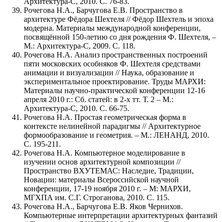
Архитектура-С, 2010. С. 76-83.
Рочегова Н.А., Барчугова Е.В. Пространство в
архитектуре Фёдора Шехтеля // Фёдор Шехтель и эпоха
модерна. Материалы международной конференции,
посвящённой 150-летию со дня рождения Ф. Шехтеля, –
М.: Архитектура-С, 2009. С. 118.
Рочегова Н.А. Анализ пространственных построений
пяти московских особняков Ф. Шехтеля средствами
анимации и визуализации // Наука, образование и
экспериментальное проектирование. Труды МАРХИ:
Материалы научно-практической конференции 12-16
апреля 2010 г.: Сб. статей: в 2-х тт. Т. 2 – М.:
Архитектура-С, 2010. С. 66-75.
Рочегова Н.А. Простая геометрическая форма в
контексте нелинейной парадигмы // Архитектурное
формообразование и геометрия. – М.: ЛЕНАНД, 2010.
С. 195-211.
Рочегова Н.А. Компьютерное моделирование в
изучении основ архитектурной композиции //
Пространство ВХУТЕМАС: Наследие, Традиции,
Новации: материалы Всероссийской научной
конференции, 17-19 ноября 2010 г. – М: МАРХИ,
МГХПА им. С.Г. Строганова, 2010. С. 115.
Рочегова Н.А., Барчугова Е.В. Яков Чернихов.
Компьютерные интерпретации архитектурных фантазий