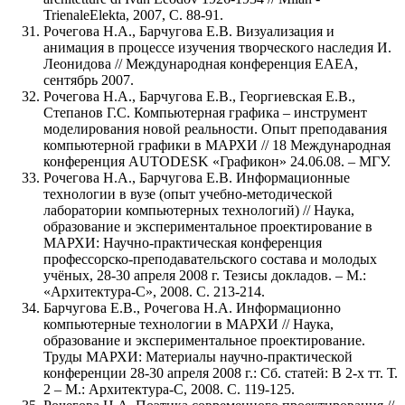
TrienaleElekta, 2007, C. 88-91.
Рочегова Н.А., Барчугова Е.В. Визуализация и
анимация в процессе изучения творческого наследия И.
Леонидова // Международная конференция ЕАЕА,
сентябрь 2007.
Рочегова Н.А., Барчугова Е.В., Георгиевская Е.В.,
Степанов Г.С. Компьютерная графика – инструмент
моделирования новой реальности. Опыт преподавания
компьютерной графики в МАРХИ // 18 Международная
конференция AUTODESK «Графикон» 24.06.08. – МГУ.
Рочегова Н.А., Барчугова Е.В. Информационные
технологии в вузе (опыт учебно-методической
лаборатории компьютерных технологий) // Наука,
образование и экспериментальное проектирование в
МАРХИ: Научно-практическая конференция
профессорско-преподавательского состава и молодых
учёных, 28-30 апреля 2008 г. Тезисы докладов. – М.:
«Архитектура-С», 2008. С. 213-214.
Барчугова Е.В., Рочегова Н.А. Информационно
компьютерные технологии в МАРХИ // Наука,
образование и экспериментальное проектирование.
Труды МАРХИ: Материалы научно-практической
конференции 28-30 апреля 2008 г.: Сб. статей: В 2-х тт. Т.
2 – М.: Архитектура-С, 2008. С. 119-125.