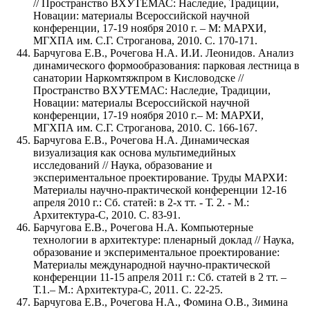
// Пространство ВХУТЕМАС: Наследие, Традиции,
Новации: материалы Всероссийской научной
конференции, 17-19 ноября 2010 г. – М: МАРХИ,
МГХПА им. С.Г. Строганова, 2010. С. 170-171.
Барчугова Е.В., Рочегова Н.А. И.И. Леонидов. Анализ
динамического формообразования: парковая лестница в
санатории Наркомтяжпром в Кисловодске //
Пространство ВХУТЕМАС: Наследие, Традиции,
Новации: материалы Всероссийской научной
конференции, 17-19 ноября 2010 г.– М: МАРХИ,
МГХПА им. С.Г. Строганова, 2010. С. 166-167.
Барчугова Е.В., Рочегова Н.А. Динамическая
визуализация как основа мультимедийных
исследований // Наука, образование и
экспериментальное проектирование. Труды МАРХИ:
Материалы научно-практической конференции 12-16
апреля 2010 г.: Сб. статей: в 2-х тт. - Т. 2. - М.:
Архитектура-С, 2010. С. 83-91.
Барчугова Е.В., Рочегова Н.А. Компьютерные
технологии в архитектуре: пленарный доклад // Наука,
образование и экспериментальное проектирование:
Материалы международной научно-практической
конференции 11-15 апреля 2011 г.: Сб. статей в 2 тт. –
Т.1.– М.: Архитектура-С, 2011. С. 22-25.
Барчугова Е.В., Рочегова Н.А., Фомина О.В., Зимина