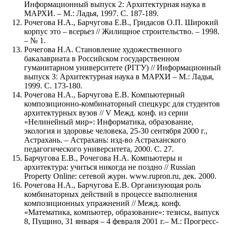
Информационный выпуск 2: Архитектурная наука в
МАРХИ. – М.: Ладья, 1997. С. 187-189.
Рочегова Н.А., Барчугова Е.В., Гридасов О.П. Широкий
корпус это – всерьез // Жилищное строительство. – 1998.
– № 1.
Рочегова Н.А. Становление художественного
бакалавриата в Российском государственном
гуманитарном университете (РГГУ) // Информационный
выпуск 3: Архитектурная наука в МАРХИ – М.: Ладья,
1999. С. 173-180.
Рочегова Н.А., Барчугова Е.В. Компьютерный
композиционно-комбинаторный спецкурс для студентов
архитектурных вузов // V Межд. конф. из серии
«Нелинейный мир»: Информатика, образование,
экология и здоровье человека, 25-30 сентября 2000 г.,
Астрахань. – Астрахань: изд-во Астраханского
педагогического университета, 2000. С. 27.
Барчугова Е.В., Рочегова Н.А. Компьютеры и
архитектура: учиться никогда не поздно // Russian
Property Online: сетевой журн. www.rupron.ru, дек. 2000.
Рочегова Н.А., Барчугова Е.В. Организующая роль
комбинаторных действий в процессе выполнения
композиционных упражнений // Межд. конф.
«Математика, компьютер, образование»: тезисы, выпуск
8, Пущино, 31 января – 4 февраля 2001 г.– М.: Прогресс-