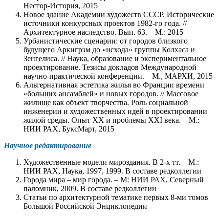
Нестор-История, 2015
Новое здание Академии художеств СССР. Исторические
источники конкурсных проектов 1982-го года. //
Архитектурное наследство. Вып. 63. – М.: 2015
Урбанистические сценарии: от городов близкого
будущего Аркигрэм до «исхода» группы Колхаса и
Зенгелиса. // Наука, образование и экспериментальное
проектирование. Тезисы докладов Международной
научно-практической конференции. – М., МАРХИ, 2015
Альтернативная эстетика жилья во Франции времени
«больших ансамблей» и новых городов. // Массовое
жилище как объект творчества. Роль социальной
инженерии и художественных идей в проектировании
жилой среды. Опыт XX и проблемы XXI века. – М.:
НИИ РАХ, БуксМарт, 2015
Научное редактирование
Художественные модели мироздания. В 2-х тт. – М.:
НИИ РАХ, Наука, 1997, 1999. В составе редколлегии
Города мира – мир города. – М: НИИ РАХ, Северный
паломник, 2009. В составе редколлегии
Статьи по архитектурной тематике первых 8-ми томов
Большой Российской Энциклопедии