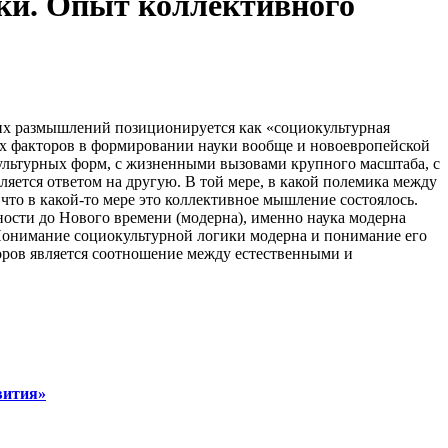
уки. Опыт коллективного
тих размышлений позиционируется как «социокультурная
ых факторов в формировании науки вообще и новоевропейской
культурных форм, с жизненными вызовами крупного масштаба, с
ляется ответом на другую. В той мере, в какой полемика между
то в какой-то мере это коллективное мышление состоялось.
ости до Нового времени (модерна), именно наука модерна
 Понимание социокультурной логики модерна и понимание его
оров является соотношение между естественными и
вития»