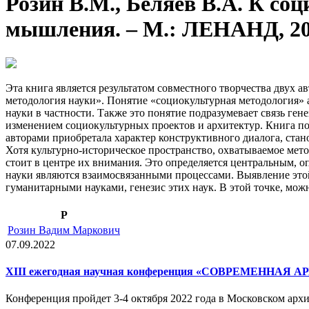
Розин В.М., Беляев В.А. К с
мышления. – М.: ЛЕНАНД, 2019
Эта книга является результатом совместного творчества двух
методология науки». Понятие «социокультурная методология»
науки в частности. Также это понятие подразумевает связь г
изменением социокультурных проектов и архитектур. Книга пост
авторами приобретала характер конструктивного диалога, ста
Хотя культурно-историческое пространство, охватываемое мет
стоит в центре их внимания. Это определяется центральным,
науки являются взаимосвязанными процессами. Выявление этой
гуманитарными науками, генезис этих наук. В этой точке, можн
Р
Розин Вадим Маркович
07.09.2022
XIII ежегодная научная конференция «СОВРЕМЕННАЯ АР
Конференция пройдет 3-4 октября 2022 года в Московском архи