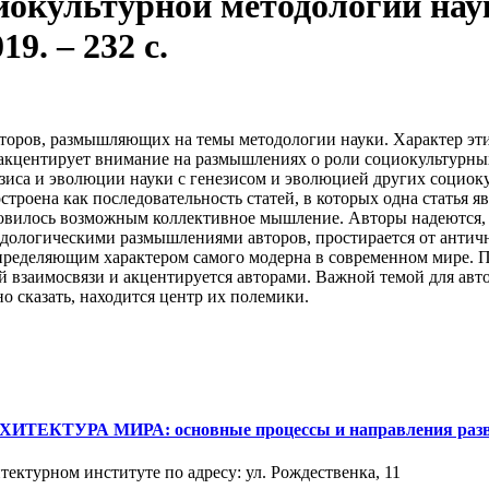
оциокультурной методологии на
. ‒ 232 с.
 авторов, размышляющих на темы методологии науки. Характер э
 акцентирует внимание на размышлениях о роли социокультурн
енезиса и эволюции науки с генезисом и эволюцией других социо
роена как последовательность статей, в которых одна статья яв
новилось возможным коллективное мышление. Авторы надеются, ч
одологическими размышлениями авторов, простирается от античн
 определяющим характером самого модерна в современном мире.
 взаимосвязи и акцентируется авторами. Важной темой для авт
о сказать, находится центр их полемики.
ХИТЕКТУРА МИРА: основные процессы и направления раз
тектурном институте по адресу: ул. Рождественка, 11