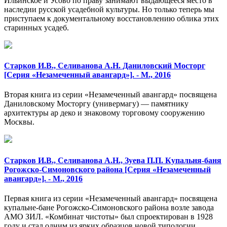
Ильинское и Усово по праву занимают выдающееся место в
наследии русской усадебной культуры. Но только теперь мы
приступаем к документальному восстановлению облика этих
старинных усадеб.
Старков И.В., Селиванова А.Н. Даниловский Мосторг
[Серия «Незамеченный авангард»]. - М., 2016
Вторая книга из серии «Незамеченный авангард» посвящена
Даниловскому Мосторгу (универмагу) — памятнику
архитектуры ар деко и знаковому торговому сооружению
Москвы.
Старков И.В., Селиванова А.Н., Зуева П.П. Купальня-баня
Рогожско-Симоновского района [Серия «Незамеченный
авангард»]. - М., 2016
Первая книга из серии «Незамеченный авангард» посвящена
купальне-бане Рогожско-Симоновского района возле завода
АМО ЗИЛ. «Комбинат чистоты» был спроектирован в 1928
году и стал одним из ярких образцов новой типологии.