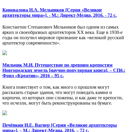
Коновалова Н.А. Мельников [Серия «Великие
архитекторы мира»]. - М.: Директ-Медиа, 2016. - 72 с.
Константин Степанович Мельников был одним из самых
ярких и своеобразных архитекторов XX века. Еще в 1930-е
годы он получил мировое признание как «великий русский
архитектор современности».
Мильчик М.И. Путешествие по древним крепостям
Новгородских земель [научно-популярная книга]. – СПб.:
Фонд «Креатив», 2016 – 95 с.
Книга повествует о том, как много о прошлом могут
рассказать старые здания, что могут поведать камни и
кирпичи, из которых они сложены, и как даже те крепости,
что исчезли, могут быть реконструированы на бумаге.
Печёнкин И.Е. Вагнер [Серия «Великие архитекторы
мира»]. – М.: Директ-Медиа, 2016. – 72 с.