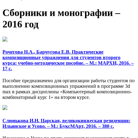
Сборники и монографии –
2016 год
Рочегова Н.А., Барчугова Е.В. Практические
композиционные упражнения для студентов второго
курса: учебно-методическое пособие. – М.: МАРХИ, 2016. –
17 с.
Пособие предназначено для организации работы студентов по
выполнению композиционных упражнений в программе 3d
max в рамках дисциплины «Компьютерный композиционно-
комбинаторный курс 1» на втором курсе.
Слюнькова И.Н. Царская, великокняжеская резиденция:
Ильинское и Усово. – М.: БуксМАрт, 2016. – 380 с.