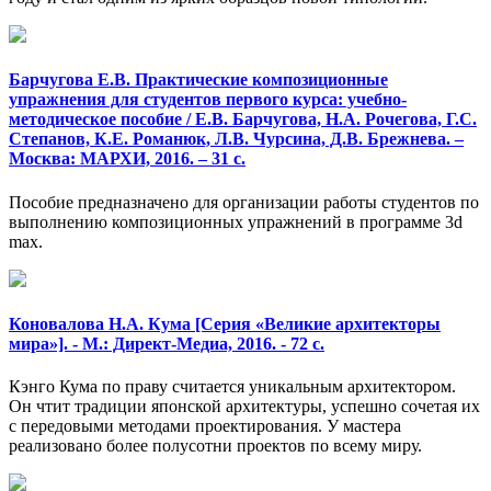
Барчугова Е.В. Практические композиционные
упражнения для студентов первого курса: учебно-
методическое пособие / Е.В. Барчугова, Н.А. Рочегова, Г.С.
Степанов, К.Е. Романюк, Л.В. Чурсина, Д.В. Брежнева. –
Москва: МАРХИ, 2016. – 31 с.
Пособие предназначено для организации работы студентов по
выполнению композиционных упражнений в программе 3d
max.
Коновалова Н.А. Кума [Серия «Великие архитекторы
мира»]. - М.: Директ-Медиа, 2016. - 72 с.
Кэнго Кума по праву считается уникальным архитектором.
Он чтит традиции японской архитектуры, успешно сочетая их
с передовыми методами проектирования. У мастера
реализовано более полусотни проектов по всему миру.